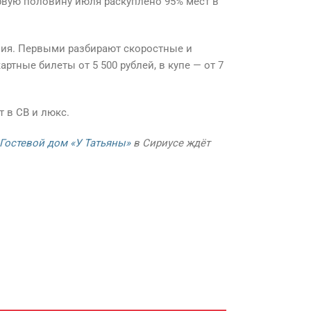
рвую половину июля раскуплено 95% мест в
ения. Первыми разбирают скоростные и
ные билеты от 5 500 рублей, в купе — от 7
 в СВ и люкс.
Гостевой дом «У Татьяны»
в Сириусе ждёт