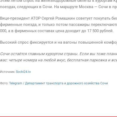
Этим летом спрос на железнодорожные билеты к курортам Кр
поездах, следующих в Сочи. На маршруте Москва — Сочи в пр
Вице-президент АТОР Сергей Ромашкин советует покупать би
фирменные поезда, и только потом пассажиры переключаются
000, а в фирменных составах цена доходит до 17 500 рублей.
Высокий спрос фиксируется и на вагоны повышенной комфорт
Сочи остаётся главным курортом страны. Если вы тоже плани
вас: четыре номера на любой вкус, бесплатная парковка и вс
Источник:
Sochi24.tv
Фото:
Telegram / Департамент транспорта и дорожного хозяйства Сочи