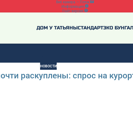
Веб камера — Пляж
Информация
Лайт версия
ДОМ У ТАТЬЯНЫ
СТАНДАРТ
ЭКО БУНГА
Blog
НОВОСТИ
почти раскуплены: спрос на куро