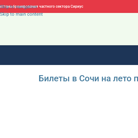
Skip to navigation
истема бронирования частного сектора Сириус
Skip to main content
Билеты в Сочи на лето 