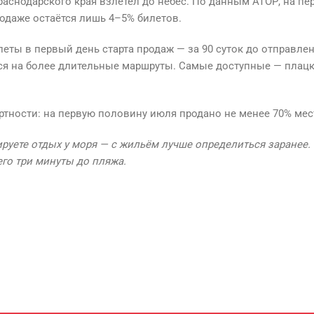
аснодарского края взлетел до небес. По данным АТОР, на пе
одаже остаётся лишь 4–5% билетов.
леты в первый день старта продаж — за 90 суток до отправл
 на более длительные маршруты. Самые доступные — плацкарт
ности: на первую половину июля продано не менее 70% мест
руете отдых у моря — с жильём лучше определиться заранее.
его три минуты до пляжа.