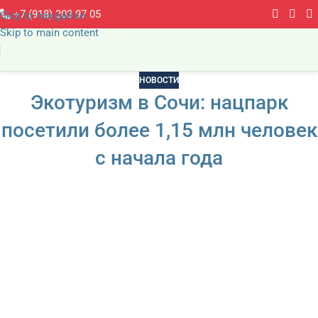
+7 (918) 303 97 05
Skip to navigation
Skip to main content
НОВОСТИ
Экотуризм в Сочи: нацпарк
посетили более 1,15 млн человек
с начала года