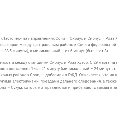
 «Ласточек» на направлениях Сочи – Сириус и Сириус – Роза 
пассажиров между Центральным районом Сочи и федеральной 
 38,5 минуты), а минимальный – от 6 минут (был – от 8).
йсов и между станциями Сириус и Роза Хутор. С 29 марта на 
дов составляет 1 час 21 минуту (минимальный – 24 минуты)
лярных районов Сочи, — добавили в РЖД. Отмечается, что на
ругими электричками, поездами дальнего следования, а так
она – Сухум, которые отправляются и прибывают дважды в д