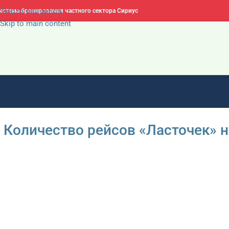
Skip to navigation
истема бронирования частного сектора Сириус
Skip to main content
Количество рейсов «Ласточек» на